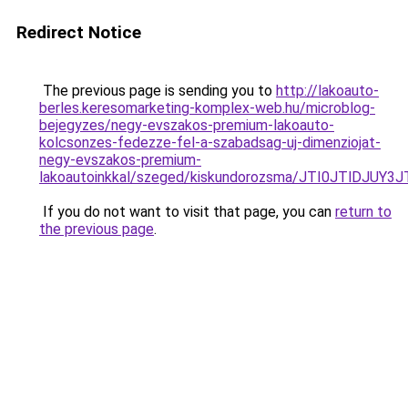
Redirect Notice
The previous page is sending you to
http://lakoauto-
berles.keresomarketing-komplex-web.hu/microblog-
bejegyzes/negy-evszakos-premium-lakoauto-
kolcsonzes-fedezze-fel-a-szabadsag-uj-dimenziojat-
negy-evszakos-premium-
lakoautoinkkal/szeged/kiskundorozsma/JTI0JTl
If you do not want to visit that page, you can
return to
the previous page
.