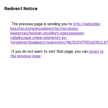
Redirect Notice
The previous page is sending you to
http://weboldal-
keszites.komplexwebrent.hu/microblog-
bejegyzes/hogyan-novelheti-egeszsegugyi-
vallalkozasa-online-jelenletet-es-
forgalmat/budapest/spanyolret/NiU5OSVFRSUxO
If you do not want to visit that page, you can
return to
the previous page
.