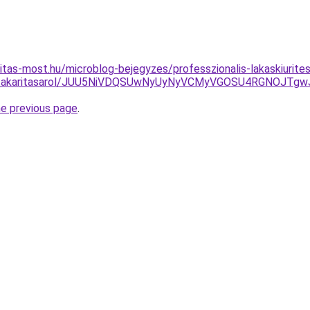
itas-most.hu/microblog-bejegyzes/professzionalis-lakaskiurite
rol-es-takaritasarol/JUU5NiVDQSUwNyUyNyVCMyVGOSU4RGNOJT
he previous page
.