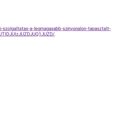
si-szolgaltatas-a-legmagasabb-szinvonalon-tapasztalt-
gwJTlDJUIzJUZDJUQ1JUZD/
.