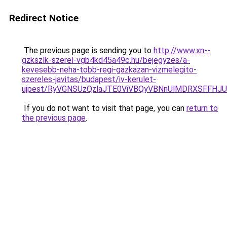
Redirect Notice
The previous page is sending you to
http://www.xn--
gzkszlk-szerel-vgb4kd45a49c.hu/bejegyzes/a-
kevesebb-neha-tobb-regi-gazkazan-vizmelegito-
szereles-javitas/budapest/iv-kerulet-
ujpest/RyVGNSUzQzlaJTE0ViVBQyVBNnUlMDRXSFFHJ
If you do not want to visit that page, you can
return to
the previous page
.