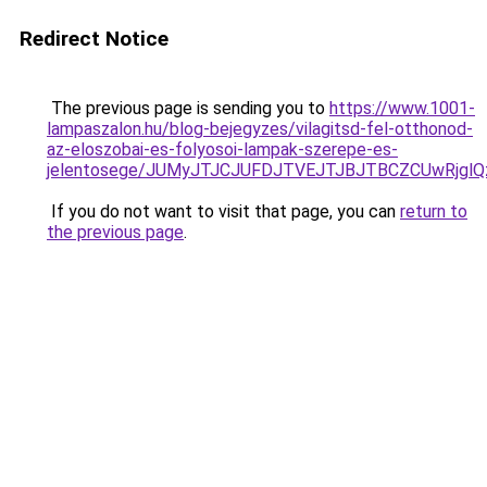
Redirect Notice
The previous page is sending you to
https://www.1001-
lampaszalon.hu/blog-bejegyzes/vilagitsd-fel-otthonod-
az-eloszobai-es-folyosoi-lampak-szerepe-es-
jelentosege/JUMyJTJCJUFDJTVEJTJBJTBCZCUwRjgl
If you do not want to visit that page, you can
return to
the previous page
.